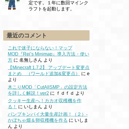
定です。１年に数回マインク
ラフトを起動します。
最近のコメント
これで迷子にならない！マップ
MOD『Rei’s Minimap』導入方法・使い
方
に
名無しさん
より
【Minecraft 1.7.2】 アップデート変更点
まとめ （ワールド追加&変更点）
に
e
より
木こりMOD「CutAllSMP」の設定方法
を詳しく解説！ver2
に
ｆｄｆｄ
より
クッキー生産へ！カカオ収穫機を作
る！
に
いしまん
より
パンプキンパイ大量生産計画！（２）-
かぼちゃ畑＆卵収穫機を作る
に
いしま
ん
より