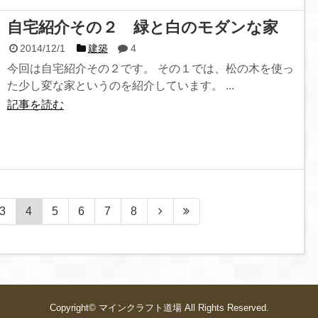
自宅紹介その２ 緑と白のモダンな家
2014/12/1
建築
4
今回は自宅紹介その２です。 その１では、松の木を使っ
た少し変な家というのを紹介しています。 ...
記事を読む
3
4
5
6
7
8
Copyright©
マインクラフト道場
All Rights Reserved.