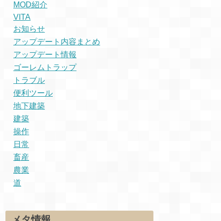
MOD紹介
VITA
お知らせ
アップデート内容まとめ
アップデート情報
ゴーレムトラップ
トラブル
便利ツール
地下建築
建築
操作
日常
畜産
農業
道
メタ情報