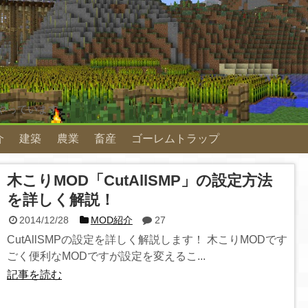
やっています。
介
建築
農業
畜産
ゴーレムトラップ
木こりMOD「CutAllSMP」の設定方法
を詳しく解説！
2014/12/28
MOD紹介
27
CutAllSMPの設定を詳しく解説します！ 木こりMODです
ごく便利なMODですが設定を変えるこ...
記事を読む