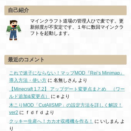
自己紹介
マインクラフト道場の管理人ひで麦です。更
新頻度が不安定です。１年に数回マインクラ
フトを起動します。
最近のコメント
これで迷子にならない！マップMOD『Rei’s Minimap』
導入方法・使い方
に
名無しさん
より
【Minecraft 1.7.2】 アップデート変更点まとめ （ワー
ルド追加&変更点）
に
e
より
木こりMOD「CutAllSMP」の設定方法を詳しく解説！
ver2
に
ｆｄｆｄ
より
クッキー生産へ！カカオ収穫機を作る！
に
いしまん
よ
り