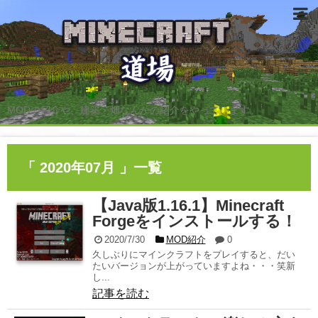
MODの紹介や、建築・畑なんかの紹介をやっています。
「 2020年07月 」一覧
【Java版1.16.1】Minecraft
Forgeをインストールする！
2020/7/30
MOD紹介
0
久しぶりにマインクラフトをプレイすると、だい
たいバージョンが上がっていますよね・・・笑新
し...
記事を読む