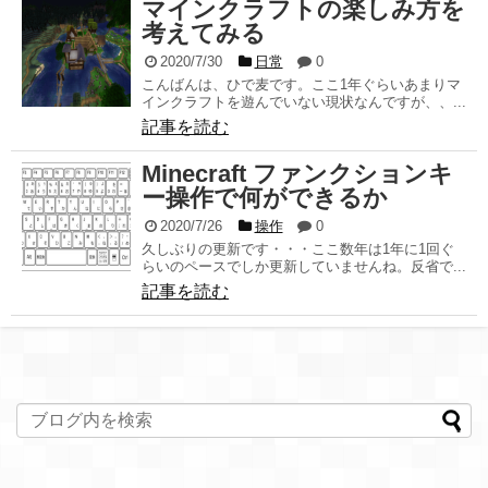
マインクラフトの楽しみ方を
考えてみる
2020/7/30
日常
0
こんばんは、ひで麦です。ここ1年ぐらいあまりマ
インクラフトを遊んでいない現状なんですが、、...
記事を読む
Minecraft ファンクションキ
ー操作で何ができるか
2020/7/26
操作
0
久しぶりの更新です・・・ここ数年は1年に1回ぐ
らいのペースでしか更新していませんね。反省で...
記事を読む