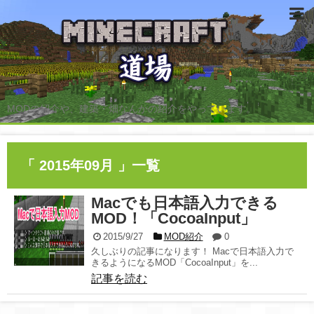
MODの紹介や、建築・畑なんかの紹介をやっています。
「 2015年09月 」一覧
Macでも日本語入力できる
MOD！「CocoaInput」
2015/9/27
MOD紹介
0
久しぶりの記事になります！ Macで日本語入力で
きるようになるMOD「CocoaInput」を...
記事を読む