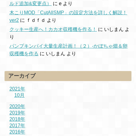
ルド追加&変更点）
に
e
より
木こりMOD「CutAllSMP」の設定方法を詳しく解説！
ver2
に
ｆｄｆｄ
より
クッキー生産へ！カカオ収穫機を作る！
に
いしまん
よ
り
パンプキンパイ大量生産計画！（２）-かぼちゃ畑＆卵
収穫機を作る
に
いしまん
より
アーカイブ
2021年
10月
2020年
2019年
2018年
2017年
2016年