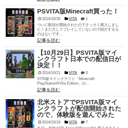
PSVITA版Minecraft買った！
2014/10/30
VITA
1
ついに配信が開始されたのでさっそく購入しまし
た！まだ大してプレイしていないので紹介するも
のはないです...
記事を読む
【10月29日】PSVITA版マイ
ンクラフト日本での配信日が
決定！！
2014/10/21
VITA
0
VITA版マインクラフト「Minecraft:
PlayStation®Vita Edition」の...
記事を読む
北米ストアでPSVITA版マイ
ンクラフトが配信開始された
ので、体験版を遊んでみた
2014/10/19
VITA
7