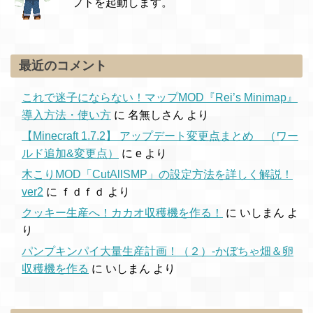
フトを起動します。
最近のコメント
これで迷子にならない！マップMOD『Rei’s Minimap』
導入方法・使い方
に
名無しさん
より
【Minecraft 1.7.2】 アップデート変更点まとめ （ワー
ルド追加&変更点）
に
e
より
木こりMOD「CutAllSMP」の設定方法を詳しく解説！
ver2
に
ｆｄｆｄ
より
クッキー生産へ！カカオ収穫機を作る！
に
いしまん
よ
り
パンプキンパイ大量生産計画！（２）-かぼちゃ畑＆卵
収穫機を作る
に
いしまん
より