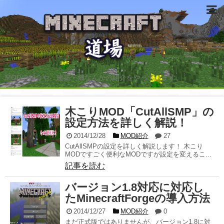
MODの紹介や、建築・畑なんかの紹介をやっています。
木こりMOD「CutAllSMP」の
設定方法を詳しく解説！
2014/12/28
MOD紹介
27
CutAllSMPの設定を詳しく解説します！ 木こり
MODですごく便利なMODですが設定を変えるこ...
記事を読む
バージョン1.8対応に対応し
たMinecraftForgeの導入方法
2014/12/27
MOD紹介
0
まだ正式版ではありませんが、バージョン1.8に対