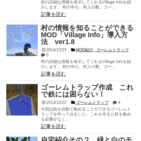
村の詳細な情報を表示してくれるVillage Infoを紹
介します。 村の中心、村人の数、ゴー...
記事を読む
村の情報を知ることができる
MOD「Village Info」導入方
法 ver1.8
2014/12/23
MOD紹介, ゴーレムトラップ
0
村の詳細な情報を表示してくれるVillage Infoを紹
介します。 村の中心、村人の数、ゴー...
記事を読む
ゴーレムトラップ作成 これ
で鉄には困らない！
2014/12/22
ゴーレムトラップ
4
今回は鉄を自動で集めることができるゴーレムト
ラップを作ってみました。これを作ると鉄を集め
る必要がなく...
記事を読む
自宅紹介その２ 緑と白のモ