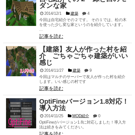
ダンな家
2014/12/1
建築
4
今回は自宅紹介その２です。 その１では、松の木
を使った少し変な家というのを紹介しています。
...
記事を読む
【建築】友人が作った村を紹
介 ごちゃごちゃ建築がいい
感じ
2014/11/27
建築
9
今回はマルチのサーバーで友人が作った村を紹介
します。いい感じの村です
記事を読む
OptiFineバージョン1.8対応！
導入方法
2014/11/25
MOD紹介
0
OptiFineがバージョン1.8に対応しました！導入方
法は続きをみてください。
記事を読む