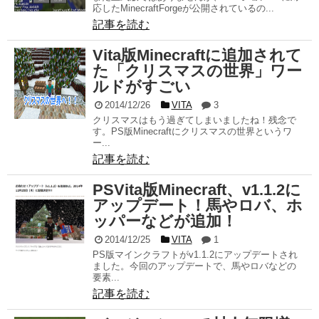
応したMinecraftForgeが公開されているの...
記事を読む
Vita版Minecraftに追加されて
た「クリスマスの世界」ワー
ルドがすごい
2014/12/26
VITA
3
クリスマスはもう過ぎてしまいましたね！残念で
す。PS版Minecraftにクリスマスの世界というワ
ー...
記事を読む
PSVita版Minecraft、v1.1.2に
アップデート！馬やロバ、ホ
ッパーなどが追加！
2014/12/25
VITA
1
PS版マインクラフトがv1.1.2にアップデートされ
ました。今回のアップデートで、馬やロバなどの
要素...
記事を読む