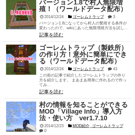
バージョン1.8で村人無限増
殖！（ワールドデータ配布）
2014/12/24
ゴーレムトラップ
3
バージョン1.8になってから村人の繁殖する条件が
変わったので、wikiにあった無限増殖方法を試し...
記事を読む
ゴーレムトラップ（製鉄所）
の作り方！意外に簡単にでき
る（ワールドデータ配布）
2014/12/24
ゴーレムトラップ
43
この前の記事で紹介したゴーレムトラップの作り
方を紹介します。 まあまあ簡単に作れるので作っ
てみ...
記事を読む
村の情報を知ることができる
MOD「Village Info」導入方
法・使い方 ver1.7.10
2014/12/23
MOD紹介, ゴーレムトラップ
0