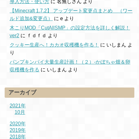
導入方法・使い方
に
名無しさん
より
【Minecraft 1.7.2】 アップデート変更点まとめ （ワー
ルド追加&変更点）
に
e
より
木こりMOD「CutAllSMP」の設定方法を詳しく解説！
ver2
に
ｆｄｆｄ
より
クッキー生産へ！カカオ収穫機を作る！
に
いしまん
よ
り
パンプキンパイ大量生産計画！（２）-かぼちゃ畑＆卵
収穫機を作る
に
いしまん
より
アーカイブ
2021年
10月
2020年
2019年
2018年