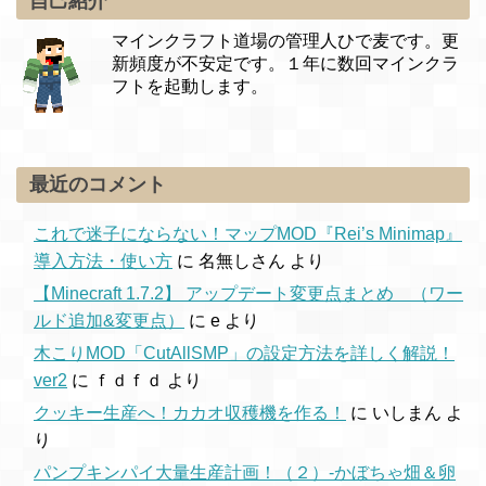
自己紹介
マインクラフト道場の管理人ひで麦です。更
新頻度が不安定です。１年に数回マインクラ
フトを起動します。
最近のコメント
これで迷子にならない！マップMOD『Rei’s Minimap』
導入方法・使い方
に
名無しさん
より
【Minecraft 1.7.2】 アップデート変更点まとめ （ワー
ルド追加&変更点）
に
e
より
木こりMOD「CutAllSMP」の設定方法を詳しく解説！
ver2
に
ｆｄｆｄ
より
クッキー生産へ！カカオ収穫機を作る！
に
いしまん
よ
り
パンプキンパイ大量生産計画！（２）-かぼちゃ畑＆卵