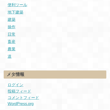
便利ツール
地下建築
建築
操作
日常
畜産
農業
道
メタ情報
ログイン
投稿フィード
コメントフィード
WordPress.org