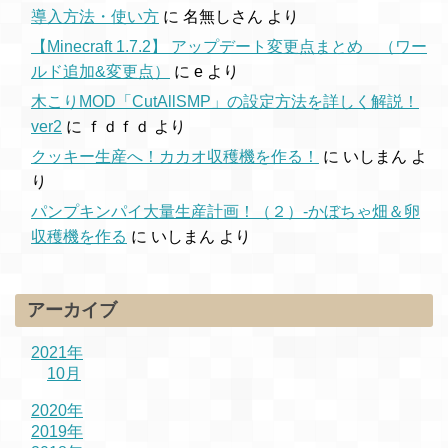
導入方法・使い方
に
名無しさん
より
【Minecraft 1.7.2】 アップデート変更点まとめ （ワー
ルド追加&変更点）
に
e
より
木こりMOD「CutAllSMP」の設定方法を詳しく解説！
ver2
に
ｆｄｆｄ
より
クッキー生産へ！カカオ収穫機を作る！
に
いしまん
よ
り
パンプキンパイ大量生産計画！（２）-かぼちゃ畑＆卵
収穫機を作る
に
いしまん
より
アーカイブ
2021年
10月
2020年
2019年