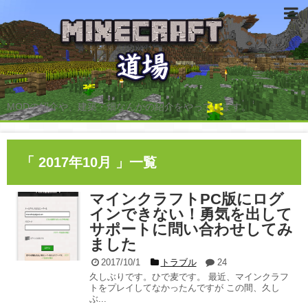
MODの紹介や、建築・畑なんかの紹介をやっています。
「 2017年10月 」一覧
マインクラフトPC版にログ
インできない！勇気を出して
サポートに問い合わせしてみ
ました
2017/10/1
トラブル
24
久しぶりです。ひで麦です。 最近、マインクラフ
トをプレイしてなかったんですが この間、久し
ぶ...